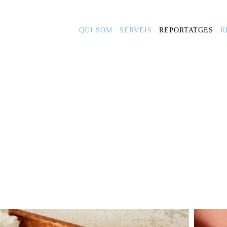
QUI SOM
SERVEIS
REPORTATGES
R
SA I JANA - NIL