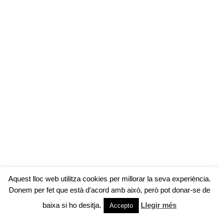
Aquest lloc web utilitza cookies per millorar la seva experiència.
Donem per fet que està d'acord amb això, però pot donar-se de
© LA CORTINETA NEGRA |
MAPA WEB
|
AVÍS
baixa si ho desitja.
Llegir més
Accepto
LEGAL