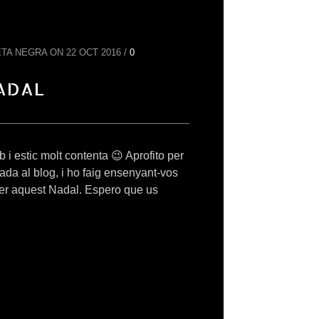
TA NEGRA ON 22 OCT 2016 /
0
ADAL
b i estic molt contenta 😉 Aprofito per
ada al blog, i ho faig ensenyant-vos
per aquest Nadal. Espero que us