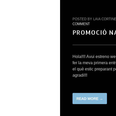
POSTED BY LAIA CORTINE
COMMENT
PROMOCIÓ N
Hola!!!! Avui estreno we
fer la meva primera entr
el què estic preparant 
agradi!!!
READ MORE →