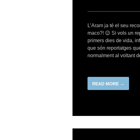
L’Aram ja té el seu recor
maco?! 😉 Si vols un rep
primers dies de vida, i
que són reportatges que
normalment al voltant 
READ MORE →