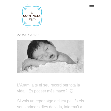
ARAM
PUBLICADO POR LA-CORTINETA-NEGRA EL
22 MAR 2017 /
0 COMMENTARIOS
L’Aram ja té el seu record per tota la
vida!!! Es pot ser més maco?! 😉
Si vols un reportatge del teu petit/a els
seus primers dies de vida, informa’t a