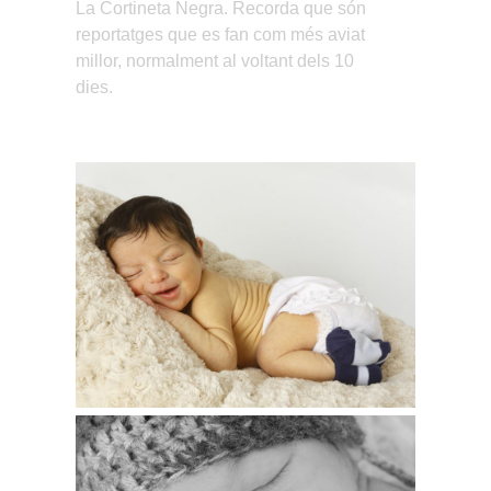
La Cortineta Negra. Recorda que són
reportatges que es fan com més aviat
millor, normalment al voltant dels 10
dies.